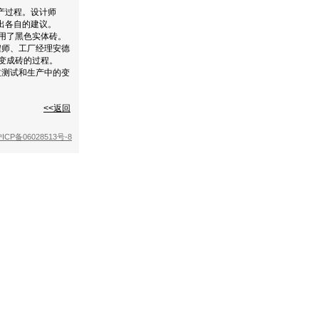
产过程。设计师
制作并提出各自的建议。
中用了黑色实体砖。
程师、工厂经理安德
演变成砖的过程。
过测试和生产中的变
。
<<返回
ICP备06028513号-8