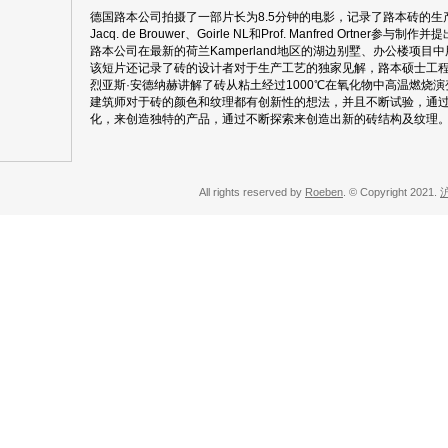
德国路本公司拍摄了一部片长为8.5分钟的电影，记录了路本砖的生
Jacq. de Brouwer、Goirle NL和Prof. Manfred Ortner参与
路本公司在最新的荷兰Kamperland地区的湖边别墅、办公楼项目
该短片还记录了砖的设计者对于生产工艺的独家见解，路本硕士工
烈亚斯·安德纳赫讲解了砖从粘土经过1000℃在氧化物中高温燃烧
建筑师对于砖的颜色和纹理都有创新性的想法，并且不断试验，通
化，来创造独特的产品，通过不断探索来创造出新的砖结构及纹理
All rights reserved by
Roeben
. © Copyright 2021.
沪